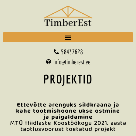
58437628
info@timberest.ee
PROJEKTID
Ettevõtte arenguks sildkraana ja
kahe tootmishoone ukse ostmine
ja paigaldamine
MTÜ Hiidlaste Koostöökogu 2021. aasta
taotlusvoorust toetatud projekt