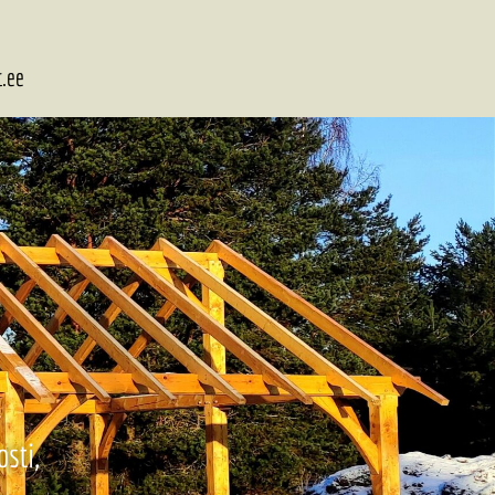
t.ee
sti,