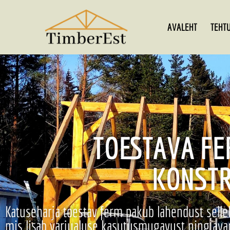
AVALEHT
TEHT
TOESTAVA F
KONST
Katuseharja toestav ferm pakub lahendust sellel
mis lisab varjualuse kasutusmugavust ning avar