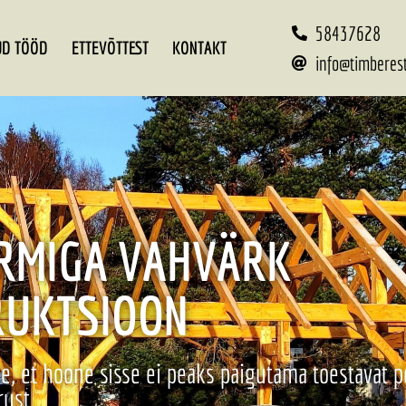
58437628
UD TÖÖD
ETTEVÕTTEST
KONTAKT
info@timberes
ERMIGA VAHVÄRK
RUKTSIOON
e, et hoone sisse ei peaks paigutama toestavat po
ust.